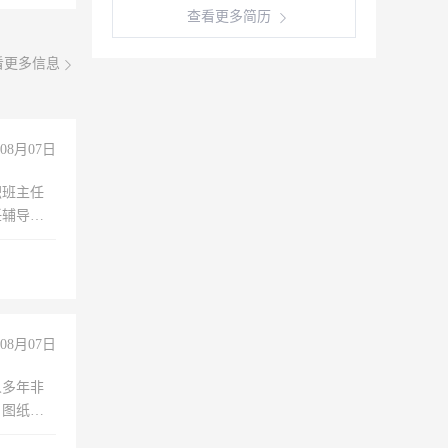
查看更多简历
看更多信息
08月07日
职班主任
任辅导教
工作
08月07日
人多年非
、图纸制
诚合作，