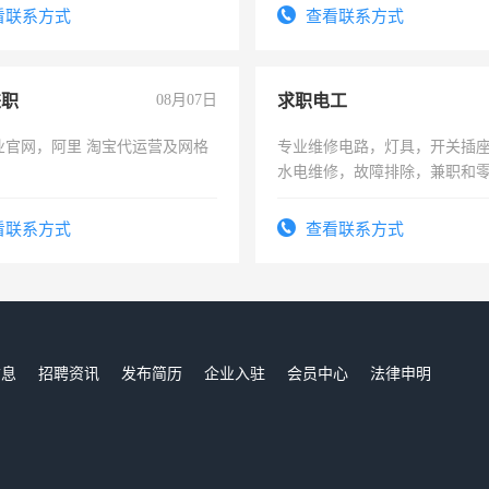
结识有识之士，共享未来。
看联系方式
查看联系方式
兼职
08月07日
求职电工
业官网，阿里 淘宝代运营及网格
专业维修电路，灯具，开关插
水电维修，故障排除，兼职和
看联系方式
查看联系方式
信息
招聘资讯
发布简历
企业入驻
会员中心
法律申明
们