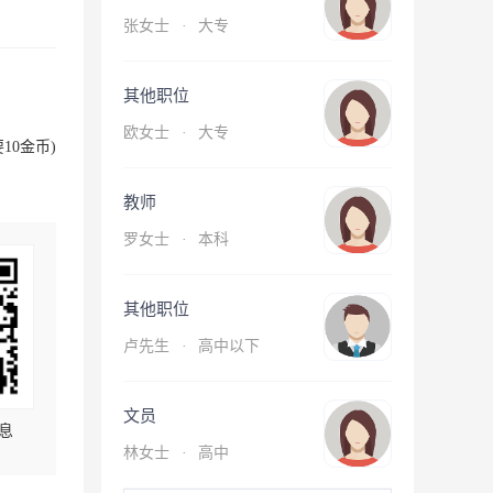
张女士
·
大专
其他职位
欧女士
·
大专
10金币)
教师
罗女士
·
本科
其他职位
卢先生
·
高中以下
文员
息
林女士
·
高中