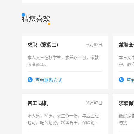
猜您喜欢
求职（寒假工）
08月07日
兼职会
本人大三在校学生，求兼职一份，家教
本人女
或者商场。
税、政
为各类
务，财
查看联系方式
查
作
普工 司机
08月07日
求职保
本人男，30岁，求工作一份，年后上班
最好是
也可，吃苦耐劳，踏实肯干，保险销售
勿扰
勿扰