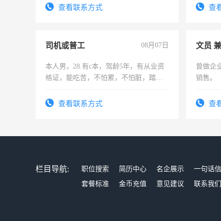
查看联系方式
查
司机或普工
08月07日
文员 
本人男，28.有c本，驾龄5年，有从业资
曾做企
格证，能吃苦，不怕累，不怕脏，踏
销售。
实，需求稳定工作一份，保险不干
查看联系方式
查
栏目导航:
职位搜索
简历中心
名企展示
一句话
套餐标准
金币充值
意见建议
联系我